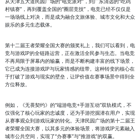
从天津五大道民园广场的“电竞派对”，到广东清远的“吃鸡
村镇赛”，再到覆盖全国的“圈层竞技”，电竞已经不仅仅是
一场场线上对决，而是成为融合文旅体验、城市文化和大众
娱乐的多元生态载体。
第十二届王者荣耀全国大赛的颁奖礼上，我们可以看到，电
竞与游戏IP的全链路运营，正在激活全民参与生态。当电竞
不再局限于屏幕内的输赢，而是不断构建丰富的线下场景，
它已成为连接游戏IP与玩家情感的纽带。这种转变的核心在
于打破了游戏与现实的壁垒，让IP价值在赛事场景中得到全
方位释放。
例如，《无畏契约》的“端游电竞+手游互动”双轨模式，不
仅强化了核心玩家的忠诚度，还为手游挖掘潜在用户，实现
从赛事观众到游戏玩家的转化。天津民园广场的第十二届王
者荣耀全国大赛，以其多元的体验场景，将游戏IP元素融入
城市公共空间，实现了“办赛事”与“推游戏”的双赢。