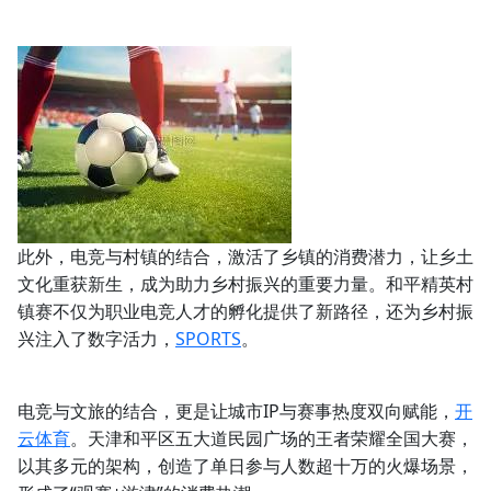
此外，电竞与村镇的结合，激活了乡镇的消费潜力，让乡土
文化重获新生，成为助力乡村振兴的重要力量。和平精英村
镇赛不仅为职业电竞人才的孵化提供了新路径，还为乡村振
兴注入了数字活力，
SPORTS
。
电竞与文旅的结合，更是让城市IP与赛事热度双向赋能，
开
云体育
。天津和平区五大道民园广场的王者荣耀全国大赛，
以其多元的架构，创造了单日参与人数超十万的火爆场景，