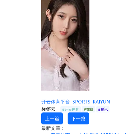
开云体育平台
SPORTS
KAIYUN
标签云：
#开云体育
#在线
#资讯
上一篇
下一篇
最新文章：