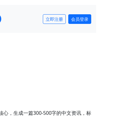
立即注册
会员登录
语义核心，生成一篇300-500字的中文资讯，标