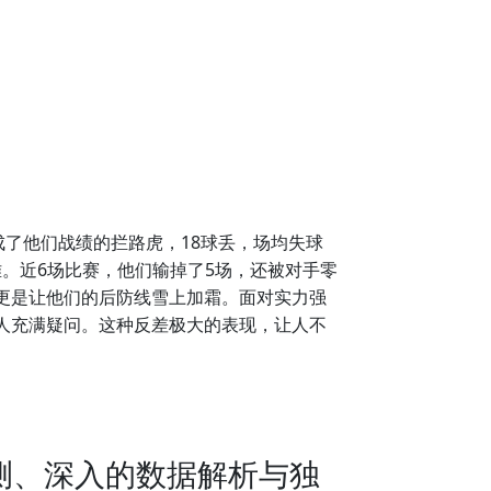
成了他们战绩的拦路虎，18球丢，场均失球
难。近6场比赛，他们输掉了5场，还被对手零
更是让他们的后防线雪上加霜。面对实力强
人充满疑问。这种反差极大的表现，让人不
测、深入的数据解析与独