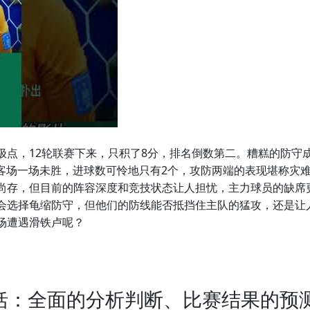
点，12轮联赛下来，只积了8分，排名倒数第二。糟糕的防守
个客场一场未胜，进球数可怜地只有2个，攻防两端的表现堪称灾
尚存，但目前的阵容深度和竞技状态让人担忧，主力球员的缺席
会选择龟缩防守，但他们的防线能否抵挡住主队的猛攻，还是让
场遭遇滑铁卢呢？
包括：全面的分析判断、比赛结果的预