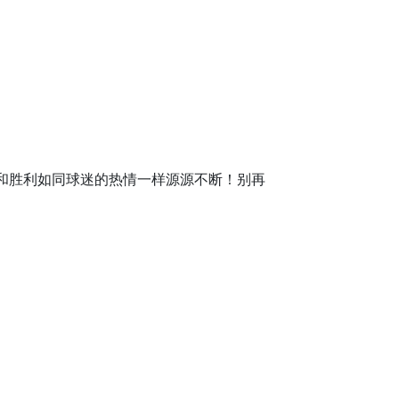
和胜利如同球迷的热情一样源源不断！别再