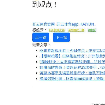
到观点！
开云体育官网
开云体育app
KAIYUN
标签云：
#沙超烽火再
#布赖代一骑
#绝尘
上一篇
下一篇
最新文章：
亚青赛双战全胜！今日焦点：伊拉克U23 
【限时抢看】CBA焦点对决：广州朗
“巅峰对决：太阳雷霆激战正酣，11胜9
红魔后防告急！英超征程29球失守，仅
英超本赛季失误丢球排行榜：狼队7球
曼城强势回归，阿森纳面临险境：警惕