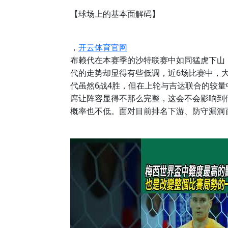
【球场上的基本面解码】
，
开云体育官网
布赖代在本赛季的沙特联赛中如同猛虎下山，
代的走势却显得有些低调，近6场比赛中，
代虽然6战4胜，但在上轮与吉达联合的较
席让阵容显得不那么完整，这会不会影响到
概率也不低。面对目前排名下游、防守漏洞