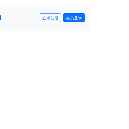
立即注册
会员登录