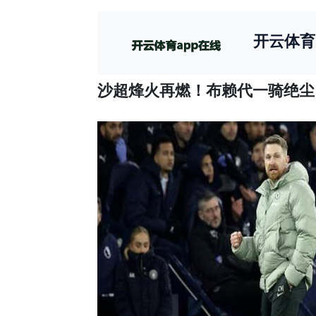
开云体育
沙超烽火再燃！布赖代一骑绝尘