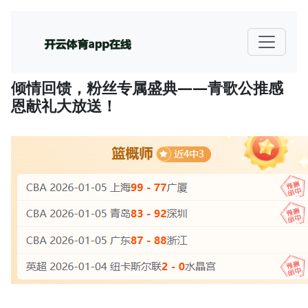
倾情回馈，粉丝专属盛典——青歌公推感
恩献礼大放送！