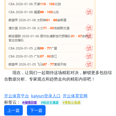
现在，让我们一起期待这场精彩对决，解锁更多包括综
合数据分析、专家观点和趋势走向的精彩内容吧！
开云体育平台
kaiyun登录入口
开云体育官网
标签云：
#倾情回馈
#粉丝专属盛
#青歌公推感
上一篇
下一篇