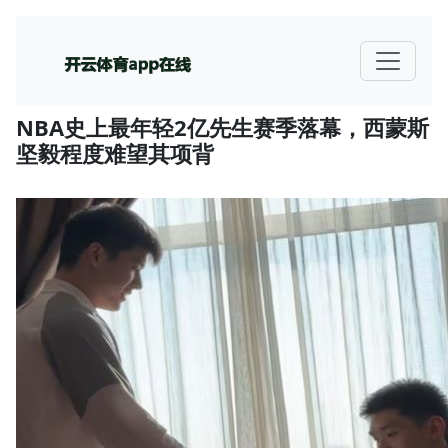
NBA史上最年轻2亿先生赛季落幕，西蒙斯
坚毅程度难望其项背