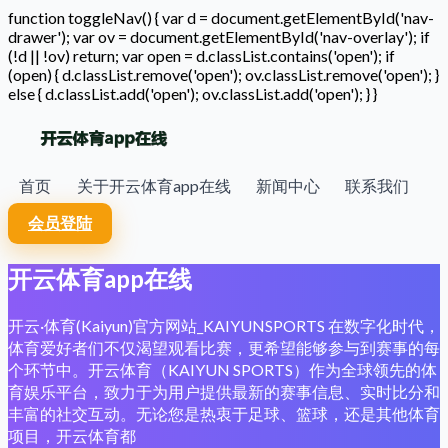
function toggleNav() { var d = document.getElementById('nav-
drawer'); var ov = document.getElementById('nav-overlay'); if
(!d || !ov) return; var open = d.classList.contains('open'); if
(open) { d.classList.remove('open'); ov.classList.remove('open'); }
else { d.classList.add('open'); ov.classList.add('open'); } }
首页
关于开云体育app在线
新闻中心
联系我们
会员登陆
开云体育app在线
开云·体育(Kaiyun)官方网站_KAIYUNSPORTS 在数字化时代，
体育爱好者们不仅渴望观看比赛，更希望能够参与到赛事的每
个环节中。开云体育（KAIYUN SPORTS）作为全球领先的体
育娱乐平台，致力于为用户提供最新的赛事信息、实时比分和
丰富的社交互动。无论您是热衷于足球、篮球，还是其他体育
项目，开云体育都