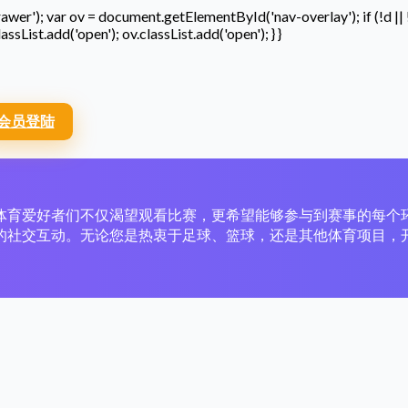
'); var ov = document.getElementById('nav-overlay'); if (!d || !ov)
assList.add('open'); ov.classList.add('open'); } }
会员登陆
数字化时代，体育爱好者们不仅渴望观看比赛，更希望能够参与到赛事的每个
的社交互动。无论您是热衷于足球、篮球，还是其他体育项目，