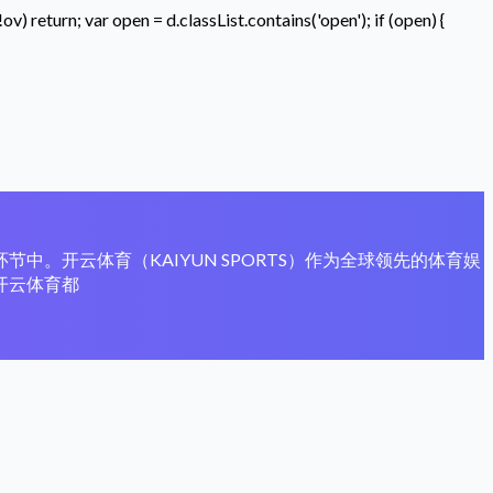
 return; var open = d.classList.contains('open'); if (open) {
环节中。开云体育（KAIYUN SPORTS）作为全球领先的体育娱
开云体育都