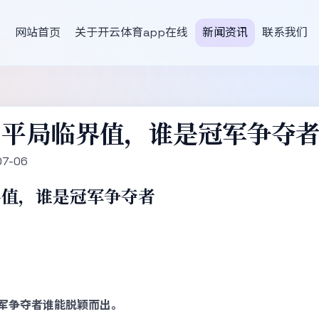
网站首页
关于开云体育app在线
新闻资讯
联系我们
析：平局临界值，谁是冠军争夺
7-06
界值，谁是冠军争夺者
冠军争夺者谁能脱颖而出。