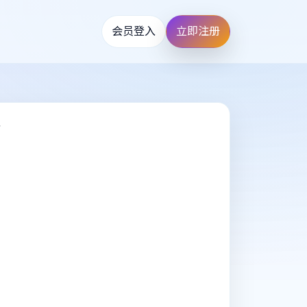
会员登入
立即注册
者