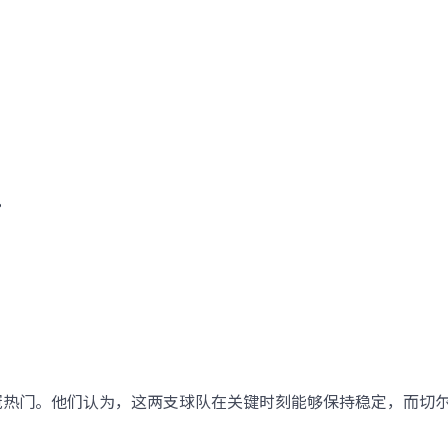
。
冠热门。他们认为，这两支球队在关键时刻能够保持稳定，而切