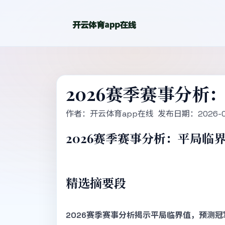
2026赛季赛事分
作者：开云体育app在线 发布日期：2026-0
2026赛季赛事分析：平局临
精选摘要段
2026赛季赛事分析揭示平局临界值，预测