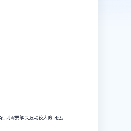
尔西则需要解决波动较大的问题。