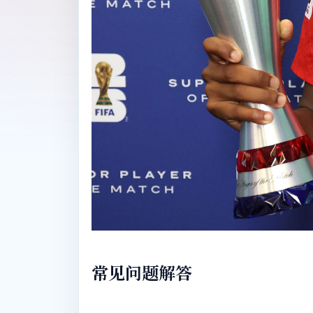
常见问题解答