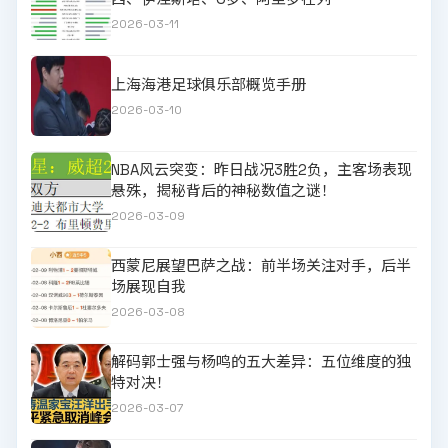
2026-03-11
上海海港足球俱乐部概览手册
2026-03-10
NBA风云突变：昨日战况3胜2负，主客场表现
悬殊，揭秘背后的神秘数值之谜！
2026-03-09
西蒙尼展望巴萨之战：前半场关注对手，后半
场展现自我
2026-03-08
解码郭士强与杨鸣的五大差异：五位维度的独
特对决！
2026-03-07