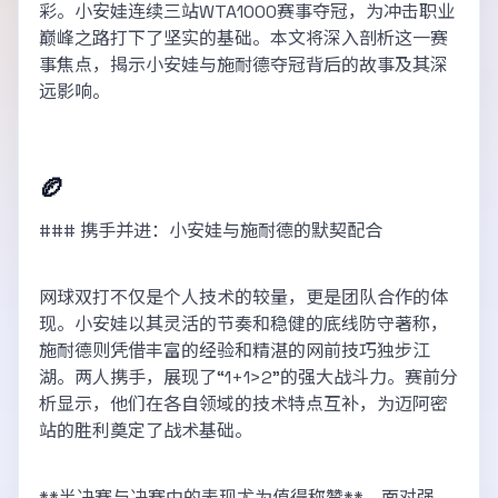
彩。小安娃连续三站WTA1000赛事夺冠，为冲击职业
巅峰之路打下了坚实的基础。本文将深入剖析这一赛
事焦点，揭示小安娃与施耐德夺冠背后的故事及其深
远影响。
🏉
### 携手并进：小安娃与施耐德的默契配合
网球双打不仅是个人技术的较量，更是团队合作的体
现。小安娃以其灵活的节奏和稳健的底线防守著称，
施耐德则凭借丰富的经验和精湛的网前技巧独步江
湖。两人携手，展现了“1+1>2”的强大战斗力。赛前分
析显示，他们在各自领域的技术特点互补，为迈阿密
站的胜利奠定了战术基础。
**半决赛与决赛中的表现尤为值得称赞**。面对强