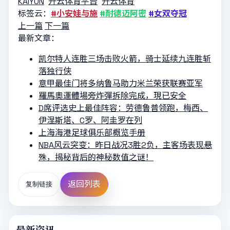
KAIYUN
开云体育平台
开云体育
标签云：
#小安娃与施
#耐德迈阿密
#女双夺冠
上一篇
下一篇
最新文章：
凯尔特人连胜三场击败火箭，骑士延续九连胜斩
落独行侠
意甲最佳门将多纳鲁马助力米兰荣获联赛亚军
羅馬奧運體場旁炸彈拆除完成，現已安全
D席评选史上最佳阵容：劳德鲁普领跑，梅西、
伊涅斯塔、C罗、阿圭罗在列
上海海港足球俱乐部概览手册
NBA风云突变：昨日战况3胜2负，主客场表现悬
殊，揭秘背后的神秘数值之谜！
返回列表
复制链接
最新资讯