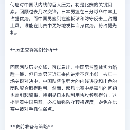
何应对中国队内线的巨大压力，将是比赛的关键因
素。回顾过去几次交锋，日本男篮在三分球命中率上
占据优势，而中国男篮则在篮板球和防守反击上占据
上风。谁能在比赛中更好地发挥自身优势，将占据先
机。
**历史交锋案例分析**
回顾两队历史交锋，可以看出，中国男篮整体实力略
胜一筹，但日本男篮近年来的进步不容小觑。去年一
场关键对决中，中国队凭借强大的内线进攻和出色的
团队配合取得胜利。然而，那场比赛中暴露出的问题
也需引起警惕，特别是日本队利用快攻频频得分。这
提醒着中国男篮，必须加强防守转换速度，避免在比
赛中被对手抓住弱点。
**赛前准备与策略**