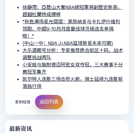
徐靜雨：亞歷山大奪NBA總冠軍將創歷史新高，
超越杜蘭特成標桿
“秋色满场星光熠熠：莱昂纳多与卡扎伊什维利
领跑，中超9-10月月度最佳球员候选名单揭
晓！”
[中山一中：NBA Jr.NBA篮球新星未来可期]
大乐透期号分析：专家推荐质合前区十码，战术
调整挑战两队
小安娃与施耐德迈阿密女双夺冠，三大赛事千分
赛冠军集齐
凯尔特人连胜三场击败火箭，骑士延续九连胜斩
落独行侠
返回列表
复制链接
最新资讯